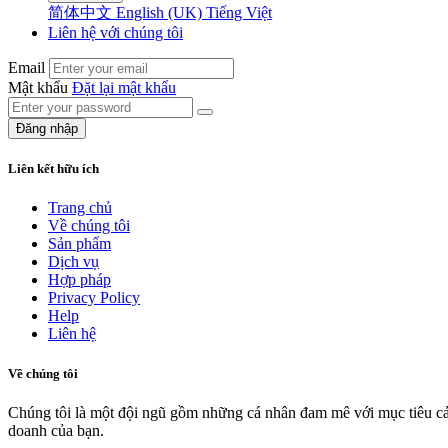
简体中文
English (UK)
Tiếng Việt
Liên hệ với chúng tôi
Email
Mật khẩu
Đặt lại mật khẩu
Đăng nhập
Liên kết hữu ích
Trang chủ
Về chúng tôi
Sản phẩm
Dịch vụ
Hợp pháp
Privacy Policy
Help
Liên hệ
Về chúng tôi
Chúng tôi là một đội ngũ gồm những cá nhân đam mê với mục tiêu cải
doanh của bạn.