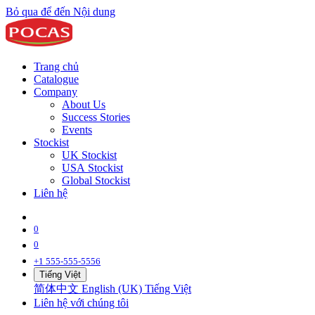
Bỏ qua để đến Nội dung
Trang chủ
Catalogue
Company
About Us
Success Stories
Events
Stockist
UK Stockist
USA Stockist
Global Stockist
Liên hệ
0
0
+1 555-555-5556
Tiếng Việt
简体中文
English (UK)
Tiếng Việt
Liên hệ với chúng tôi