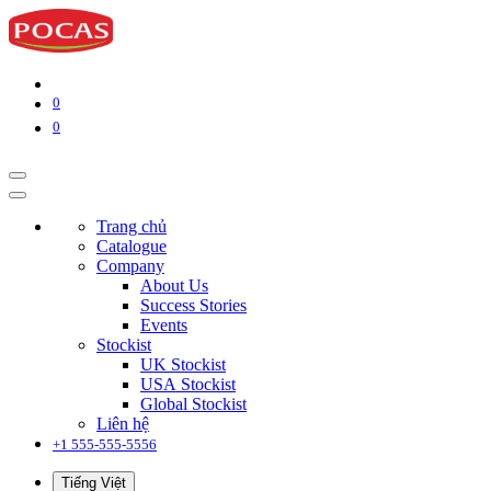
0
0
Trang chủ
Catalogue
Company
About Us
Success Stories
Events
Stockist
UK Stockist
USA Stockist
Global Stockist
Liên hệ
+1 555-555-5556
Tiếng Việt